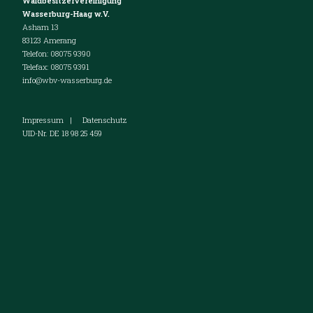
Waldbesitzervereinigung
Wasserburg-Haag w.V.
Asham 13
83123 Amerang
Telefon: 08075 9390
Telefax: 08075 9391
info@wbv-wasserburg.de
Impressum
|
Datenschutz
UID-Nr. DE 18 98 25 459