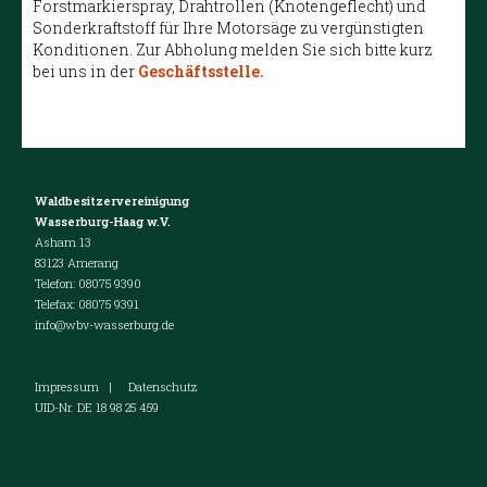
Forstmarkierspray, Drahtrollen (Knotengeflecht) und
Sonderkraftstoff für Ihre Motorsäge zu vergünstigten
Konditionen. Zur Abholung melden Sie sich bitte kurz
bei uns in der
Geschäftsstelle.
Waldbesitzervereinigung
Wasserburg-Haag w.V.
Asham 13
83123 Amerang
Telefon: 08075 9390
Telefax: 08075 9391
info@wbv-wasserburg.de
Impressum
|
Datenschutz
UID-Nr. DE 18 98 25 459