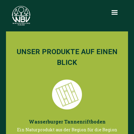
Aktuelles
UNSER PRODUKTE AUF EINEN
Über uns
BLICK
Leistungen
Produkte
Holzmarkt
Infothek
Kontakt
Wasserburger Tannenriftboden
Ein Naturprodukt aus der Region für die Region