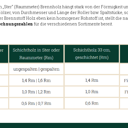
 „Ster“ (Raummeter) Brennholz hängt stark von der Förmigkeit u
Hölzer, von Durchmesser und Länge der Roller bzw. Spaltstücke, s
er Brennstoff Holz eben kein homogener Rohstoff ist, stellt die n
chnungszahlen
für die verschiedenen Sortimente bereit.