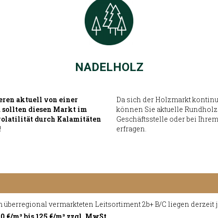
NADELHOLZ
eren aktuell von einer
Da sich der Holzmarkt kontinu
 sollten diesen Markt im
können Sie aktuelle Rundholze
volatilität durch Kalamitäten
Geschäftsstelle oder bei Ihre
!
erfragen.
 überregional vermarkteten Leitsortiment 2b+ B/C liegen derzeit 
0 €/m³ bis 125 €/m³ zzgl. MwSt.