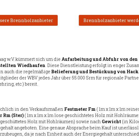
sere Brennholzanbieter
Brennholzanbieter werd
ag w.V. kümmert sich um die
Aufarbeitung und Abfuhr von den 
stellten Wiedhaufen
. Diese Dienstleistung erfolgt in enger Zus
ten auch die regelmäßige
Belieferung und Bestückung von Hack
itglieder der WBV jedes Jahr über 55.000 Srm für regionale Partn
ing, etc.) bereit.
ächlich in den Verkaufsmaßen
Festmeter Fm
( 1m x 1m x 1m rein
 Rm (Ster)
( 1m x 1m x 1m lose geschichtetes Holz mit Hohlräume
e geschüttetes Holz mit Hohlräumen) sowie nach
Gewicht
(in Kil
gehalt angeboten. Eine genaue Absprache beim Kauf ist unerlässl
ubeugen, da je nach Einheit auch der Energiegehalt unterschiedl