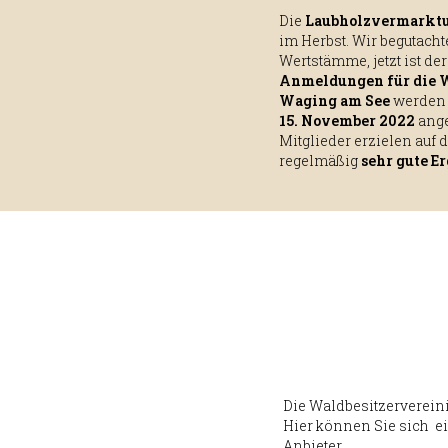
Die
Laubholzvermarkt
im Herbst. Wir begutacht
Wertstämme, jetzt ist der
Anmeldungen für die W
Waging am See
werde
15. November 2022
ange
Mitglieder erzielen auf
regelmäßig
sehr gute E
Die Waldbesitzerverein
Hier können Sie sich e
Anbieter.