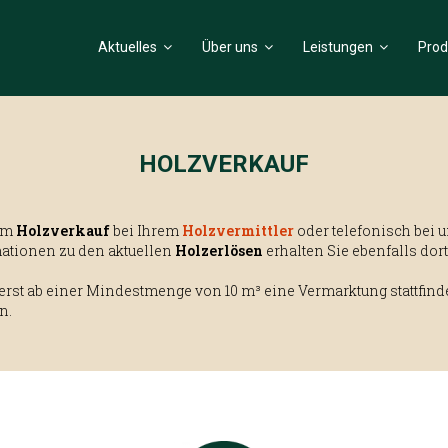
Aktuelles
Über uns
Leistungen
Prod
HOLZVERKAUF
zum
Holzverkauf
bei Ihrem
Holzvermittler
oder telefonisch bei u
mationen zu den aktuellen
Holzerlösen
erhalten Sie ebenfalls dort
 erst ab einer Mindestmenge von 10 m³ eine Vermarktung stattfinde
n.