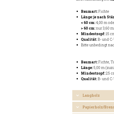
Baumart:
Fichte
Länge: je nach Stä
< 60 cm:
4,00 m ode
> 60 cm:
nur 3,60 m
Mindestzopf:
15 cm
Qualität:
B- und C
Bitte unbedingt na
Baumart:
Fichte, T
Länge:
5,00 m (zuz
Mindestzopf:
25 cm
Qualität:
B- und C-
Langholz
Nur nach Rücksprache 
Papierholz/Bren
134 €/m³ zzgl. MwSt.