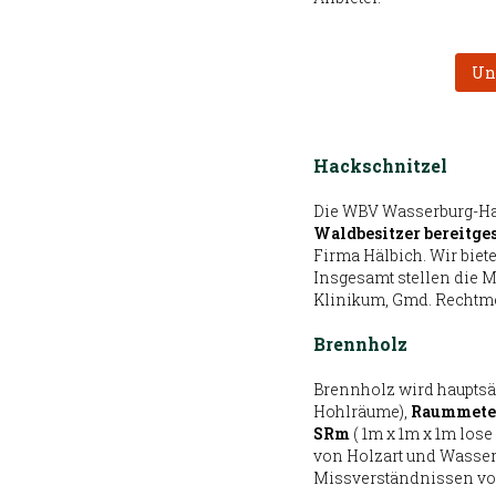
Un
Hackschnitzel
Die WBV Wasserburg-Ha
Waldbesitzer bereitge
Firma Hälbich. Wir bie
Insgesamt stellen die M
Klinikum, Gmd. Rechtmehr
Brennholz
Brennholz wird haupts
Hohlräume),
Raummeter
SRm
( 1m x 1m x 1m los
von Holzart und Wasser
Missverständnissen vorz