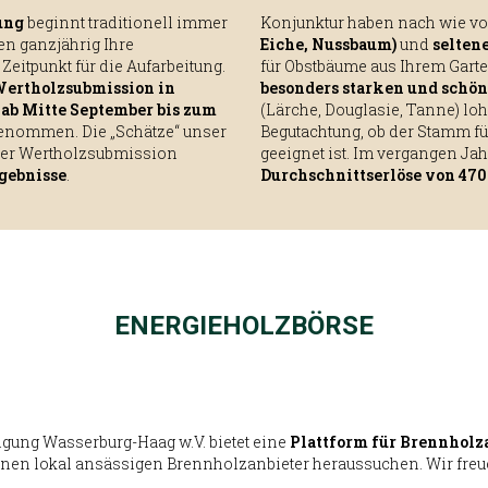
ung
beginnt traditionell immer
Konjunktur haben nach wie v
en ganzjährig Ihre
Eiche, Nussbaum)
und
selten
 Zeitpunkt für die Aufarbeitung.
für Obstbäume aus Ihrem Garte
ertholzsubmission in
besonders starken und schö
n
ab Mitte September bis zum
(Lärche, Douglasie, Tanne) loh
nommen. Die „Schätze“ unser
Begutachtung, ob der Stamm f
 der Wertholzsubmission
geeignet ist. Im vergangen Ja
rgebnisse
.
Durchschnittserlöse von 47
ENERGIEHOLZBÖRSE
igung Wasserburg-Haag w.V. bietet eine
Plattform für Brennholz
inen lokal ansässigen Brennholzanbieter heraussuchen. Wir freu