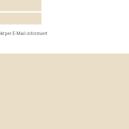
 dieses Sortiment
 bis zu 90 €/t atro
nge von 10 rm pro
eiße, getrocknete
kt per E-Mail informiert