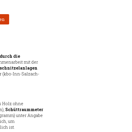
en
durch die
ammenarbeit mit der
schnitzelanlagen
.
er (kbo-Inn-Salzach-
es Holz ohne
n),
Schüttraummeter
ogramm) unter Angabe
ich, um
ich ist.