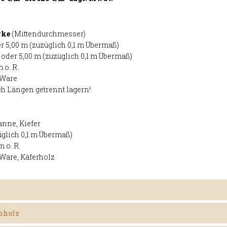
rke
(Mittendurchmesser)
r 5,00 m (zuzüglich 0,1 m Übermaß)
 oder 5,00 m (zuzüglich 0,1 m Übermaß)
 o. R.
-Ware
ch Längen getrennt lagern!
anne, Kiefer
üglich 0,1 m Übermaß)
 o. R.
Ware, Käferholz
mit der Geschäftsstelle kann qualitativ gutes Langholz zu Preis
nholz
 (B-Ware, Fi)
vermarktet werden.