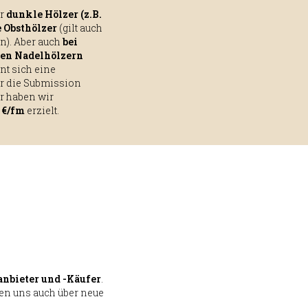
or
dunkle Hölzer (z.B.
e Obsthölzer
(gilt auch
n). Aber auch
bei
nen Nadelhölzern
nt sich eine
ür die Submission
hr haben wir
0 €/fm
erzielt.
anbieter und -Käufer
.
en uns auch über neue