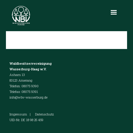
Aktuelles
Über uns
Waldbesitzervereinigung
Leistungen
Wasserburg-Haag w.V.
Asham 13
Produkte
83123 Amerang
Telefon: 08075 9390
Holzmarkt
Telefax: 08075 9391
info@wbv-wasserburg.de
Infothek
Impressum
|
Datenschutz
Kontakt
UID-Nr. DE 18 98 25 459