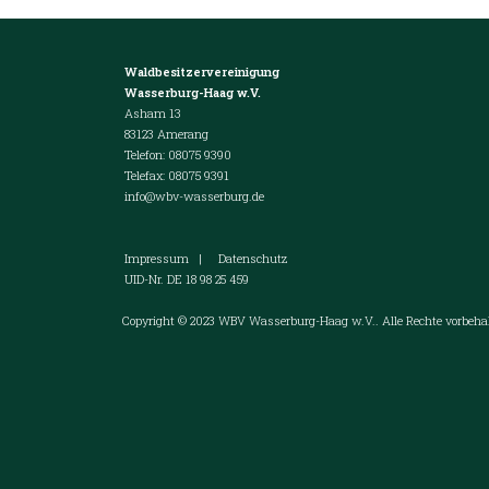
Waldbesitzervereinigung
Wasserburg-Haag w.V.
Asham 13
83123 Amerang
Telefon: 08075 9390
Telefax: 08075 9391
info@wbv-wasserburg.de
Impressum
|
Datenschutz
UID-Nr. DE 18 98 25 459
Copyright © 2023 WBV Wasserburg-Haag w.V.. Alle Rechte vorbehal