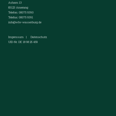
Asham 13
83123 Amerang
Telefon: 08075 9390
Telefax: 08075 9391
info@wbv-wasserburg.de
Impressum
|
Datenschutz
UID-Nr. DE 18 98 25 459