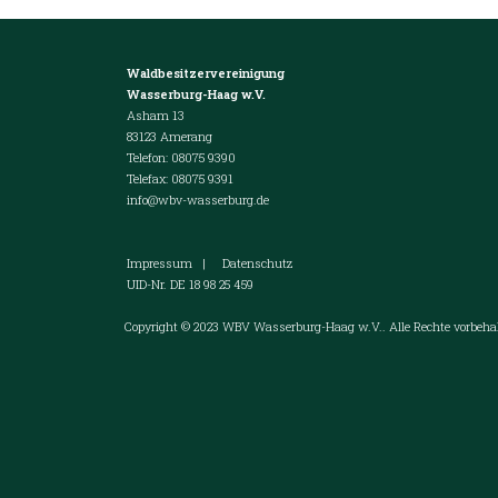
Waldbesitzervereinigung
Wasserburg-Haag w.V.
Asham 13
83123 Amerang
Telefon: 08075 9390
Telefax: 08075 9391
info@wbv-wasserburg.de
Impressum
|
Datenschutz
UID-Nr. DE 18 98 25 459
Copyright © 2023 WBV Wasserburg-Haag w.V.. Alle Rechte vorbehal