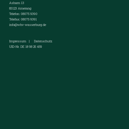
Asham 13
83123 Amerang
Telefon: 08075 9390
Telefax: 08075 9391
info@wbv-wasserburg.de
Impressum
|
Datenschutz
UID-Nr. DE 18 98 25 459