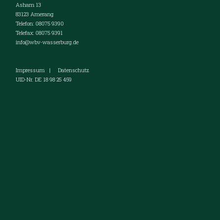
Asham 13
83123 Amerang
Telefon: 08075 9390
Telefax: 08075 9391
info@wbv-wasserburg.de
Impressum
|
Datenschutz
UID-Nr. DE 18 98 25 459