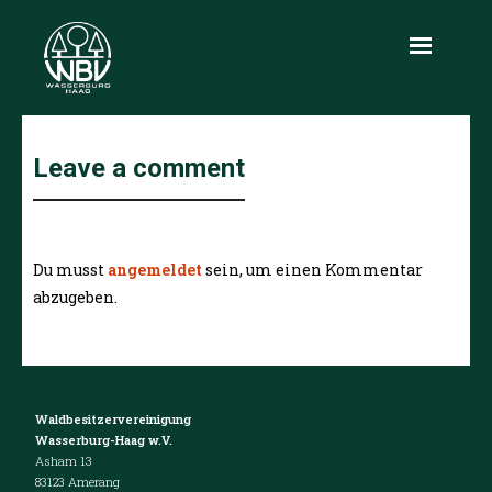
Aktuelles
Leave a comment
Über uns
Leistungen
Du musst
angemeldet
sein, um einen Kommentar
Produkte
abzugeben.
Holzmarkt
Infothek
Waldbesitzervereinigung
Kontakt
Wasserburg-Haag w.V.
Asham 13
83123 Amerang