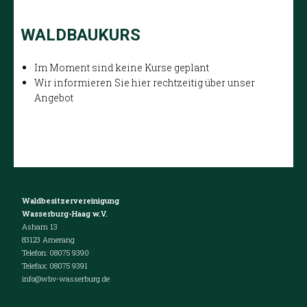
WALDBAUKURS
Im Moment sind keine Kurse geplant
Wir informieren Sie hier rechtzeitig über unser
Angebot
Waldbesitzervereinigung
Wasserburg-Haag w.V.
Asham 13
83123 Amerang
Telefon: 08075 9390
Telefax: 08075 9391
info@wbv-wasserburg.de